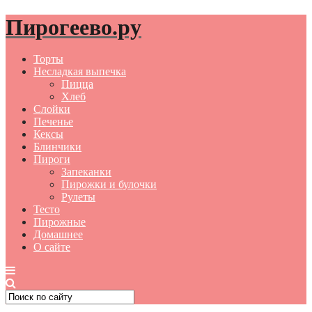
Пирогеево.ру
Торты
Несладкая выпечка
Пицца
Хлеб
Слойки
Печенье
Кексы
Блинчики
Пироги
Запеканки
Пирожки и булочки
Рулеты
Тесто
Пирожные
Домашнее
О сайте