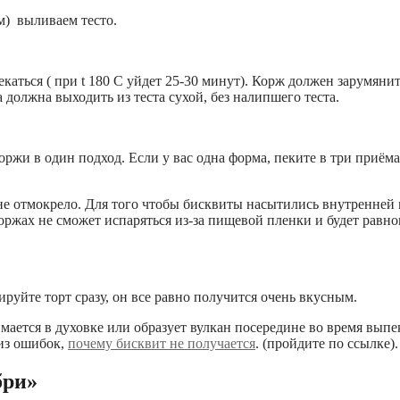
м) выливаем тесто.
аться ( при t 180 C уйдет 25-30 минут). Корж должен зарумянит
 должна выходить из теста сухой, без налипшего теста.
жи в один подход. Если у вас одна форма, пеките в три приёма.
 не отмокрело. Для того чтобы бисквиты насытились внутренней
 коржах не сможет испаряться из-за пищевой пленки и будет равн
руйте торт сразу, он все равно получится очень вкусным.
имается в духовке или образует вулкан посередине во время вып
лиз ошибок,
почему бисквит не получается
. (пройдите по ссылке).
бри»