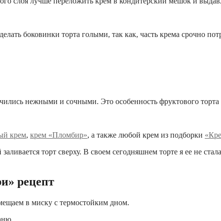
о слоя лучше переложить крем в кондитерский мешок и выдавлив
елать боковинки торта голыми, так как, часть крема срочно пот
учились нежными и сочными. Это особенность фруктового торта 
ый крем
,
крем «Пломбир»
, а также любой крем из подборки
«Кре
аливается торт сверху. В своем сегодняшнем торте я ее не стала 
и» рецепт
омещаем в миску с термостойким дном.