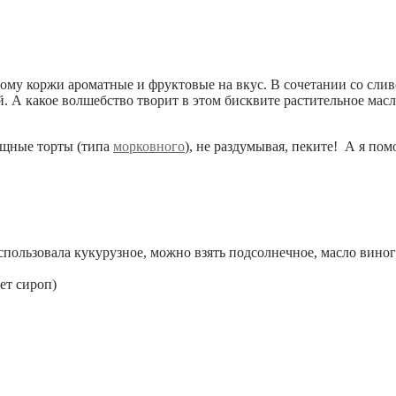
тому коржи ароматные и фруктовые на вкус. В сочетании со сли
й. А какое волшебство творит в этом бисквите растительное ма
ощные торты (типа
морковного
), не раздумывая, пеките! А я по
использовала кукурузное, можно взять подсолнечное, масло вино
ет сироп)