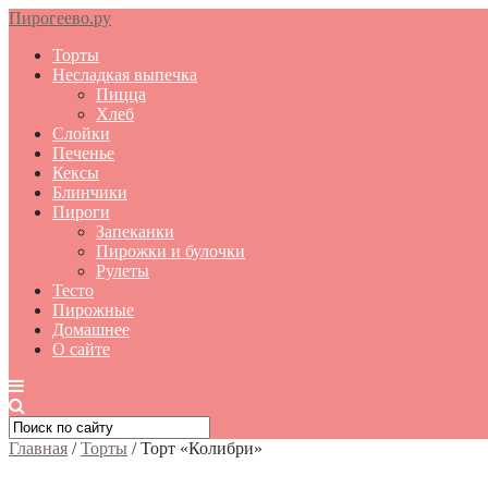
Пирогеево.ру
Торты
Несладкая выпечка
Пицца
Хлеб
Слойки
Печенье
Кексы
Блинчики
Пироги
Запеканки
Пирожки и булочки
Рулеты
Тесто
Пирожные
Домашнее
О сайте
Главная
/
Торты
/
Торт «Колибри»