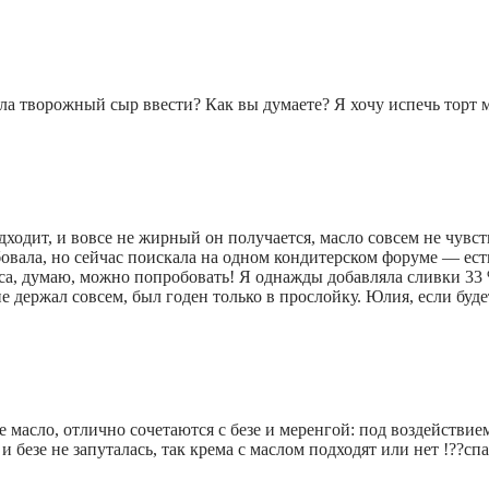
асла творожный сыр ввести? Как вы думаете? Я хочу испечь торт
одит, и вовсе не жирный он получается, масло совсем не чувств
бовала, но сейчас поискала на одном кондитерском форуме — ест
уса, думаю, можно попробовать! Я однажды добавляла сливки 33 
е держал совсем, был годен только в прослойку. Юлия, если бу
 масло, отлично сочетаются с безе и меренгой: под воздействием
и безе не запуталась, так крема с маслом подходят или нет !??сп