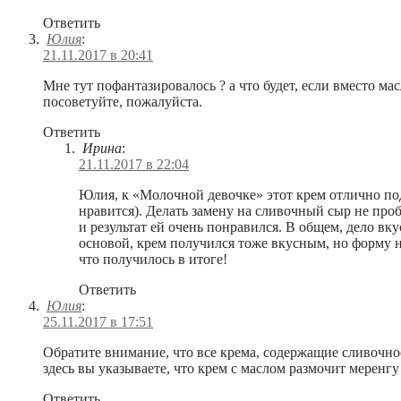
Ответить
Юлия
:
21.11.2017 в 20:41
Мне тут пофантазировалось ? а что будет, если вместо м
посоветуйте, пожалуйста.
Ответить
Ирина
:
21.11.2017 в 22:04
Юлия, к «Молочной девочке» этот крем отлично подх
нравится). Делать замену на сливочный сыр не про
и результат ей очень понравился. В общем, дело вк
основой, крем получился тоже вкусным, но форму н
что получилось в итоге!
Ответить
Юлия
:
25.11.2017 в 17:51
Обратите внимание, что все крема, содержащие сливочное
здесь вы указываете, что крем с маслом размочит меренгу 
Ответить