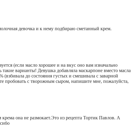
 молочная девочка и к нему подбираю сметанный крем.
уется (если масло хорошее и на вкус оно вам изначально
ь такие варианты! Девушка добавляла маскарпоне вместо масла
% (взбивала до состояния густых и смешивала с заварной
дете пробовать с творожным сыром, напишите мне, пожалуйста,
 крема она не размокает.Это из рецепта Тортик Павлов. А
асибо