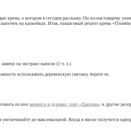
 крема, о котором я сегодня расскажу. Он по-настоящему униве
 шапочек на капкейках. Итак, пошаговый рецепт крема «Пломбир
амену на экстракт ванили (1 ч. л.)
ожность использовать деревенскую сметану, берите ее.
отовить из них
меренги в духовке
,
торт «Павлова»
и другие десер
м увеличивайте до максимальной. Когда в миске получится однор