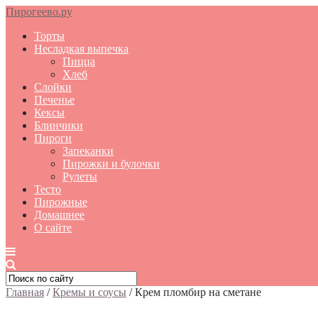
Пирогеево.ру
Торты
Несладкая выпечка
Пицца
Хлеб
Слойки
Печенье
Кексы
Блинчики
Пироги
Запеканки
Пирожки и булочки
Рулеты
Тесто
Пирожные
Домашнее
О сайте
Главная
/
Кремы и соусы
/
Крем пломбир на сметане