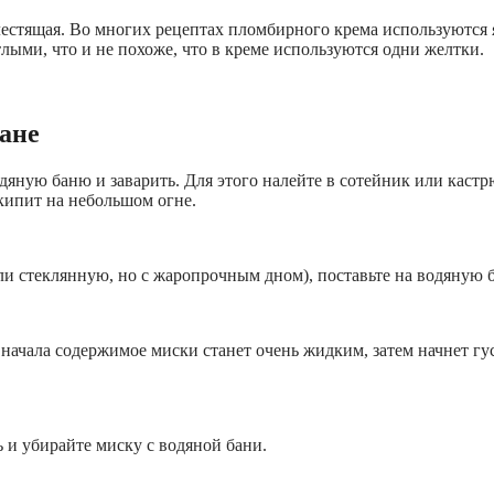
лестящая. Во многих рецептах пломбирного крема используются я
тлыми, что и не похоже, что в креме используются одни желтки.
ане
ную баню и заварить. Для этого налейте в сотейник или кастрюл
кипит на небольшом огне.
и стеклянную, но с жаропрочным дном), поставьте на водяную б
ачала содержимое миски станет очень жидким, затем начнет гус
 и убирайте миску с водяной бани.