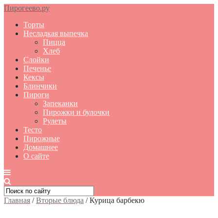
Пирогеево.ру
Торты
Несладкая выпечка
Пицца
Хлеб
Слойки
Печенье
Кексы
Блинчики
Пироги
Запеканки
Пирожки и булочки
Рулеты
Тесто
Пирожные
Домашнее
О сайте
Главная
/
Вторые блюда
/
Курица барбекю