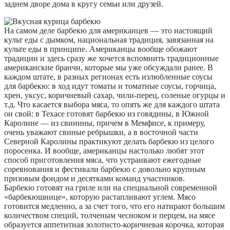
заднем дворе дома в кругу семьи или друзей.
На самом деле барбекю для американцев — это настоящий
культ еды с дымком, национальная традиция, завязанная на
культе еды в принципе. Американцы вообще обожают
традиции и здесь сразу же хочется вспомнить традиционные
американские бранчи, которые мы уже обсуждали ранее. В
каждом штате, в разных регионах есть излюбленные соусы
для барбекю: в ход идут томаты и томатные соусы, горчица,
хрен, уксус, коричневый сахар, чили-перец, соленые огурцы и
т.д. Что касается выбора мяса, то опять же для каждого штата
он свой: в Техасе готовят барбекю из говядины, в Южной
Каролине — из свинины, причем в Мемфисе, к примеру,
очень уважают свиные ребрышки, а в восточной части
Северной Каролины практикуют делать барбекю из целого
поросенка. И вообще, американцы настолько любят этот
способ приготовления мяса, что устраивают ежегодные
соревнования и фестивали барбекю с довольно крупным
призовым фондом и десятками команд участников.
Барбекю готовят на гриле или на специальной современной
«барбекюшнице», которую растапливают углем. Мясо
готовится медленно, а за счет того, что его натирают большим
количеством специй, толченым чесноком и перцем, на мясе
образуется аппетитная золотисто-коричневая корочка, которая