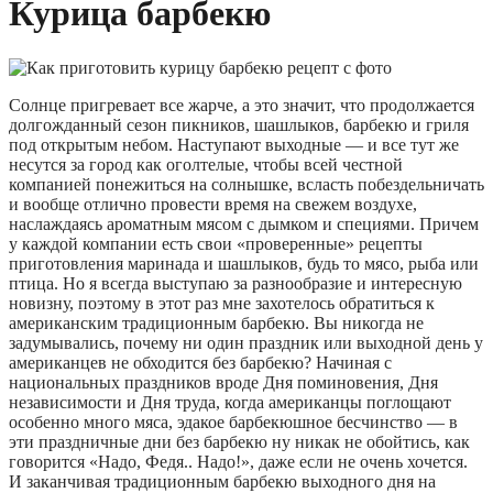
Курица барбекю
Солнце пригревает все жарче, а это значит, что продолжается
долгожданный сезон пикников, шашлыков, барбекю и гриля
под открытым небом. Наступают выходные — и все тут же
несутся за город как оголтелые, чтобы всей честной
компанией понежиться на солнышке, всласть побездельничать
и вообще отлично провести время на свежем воздухе,
наслаждаясь ароматным мясом с дымком и специями. Причем
у каждой компании есть свои «проверенные» рецепты
приготовления маринада и шашлыков, будь то мясо, рыба или
птица. Но я всегда выступаю за разнообразие и интересную
новизну, поэтому в этот раз мне захотелось обратиться к
американским традиционным барбекю. Вы никогда не
задумывались, почему ни один праздник или выходной день у
американцев не обходится без барбекю? Начиная с
национальных праздников вроде Дня поминовения, Дня
независимости и Дня труда, когда американцы поглощают
особенно много мяса, эдакое барбекюшное бесчинство — в
эти праздничные дни без барбекю ну никак не обойтись, как
говорится «Надо, Федя.. Надо!», даже если не очень хочется.
И заканчивая традиционным барбекю выходного дня на