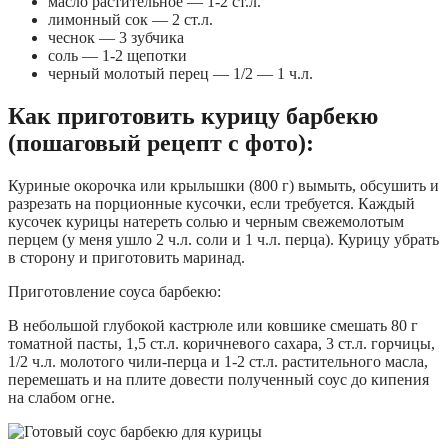
масло растительное — 1-2 ст.л.
лимонный сок — 2 ст.л.
чеснок — 3 зубчика
соль — 1-2 щепотки
черный молотый перец — 1/2 — 1 ч.л.
Как приготовить курицу барбекю
(пошаговый рецепт с фото):
Куриные окорочка или крылышки (800 г) вымыть, обсушить и
разрезать на порционные кусочки, если требуется. Каждый
кусочек курицы натереть солью и черным свежемолотым
перцем (у меня ушло 2 ч.л. соли и 1 ч.л. перца). Курицу убрать
в сторону и приготовить маринад.
Приготовление соуса барбекю:
В небольшой глубокой кастрюле или ковшике смешать 80 г
томатной пасты, 1,5 ст.л. коричневого сахара, 3 ст.л. горчицы,
1/2 ч.л. молотого чили-перца и 1-2 ст.л. растительного масла,
перемешать и на плите довести полученный соус до кипения
на слабом огне.