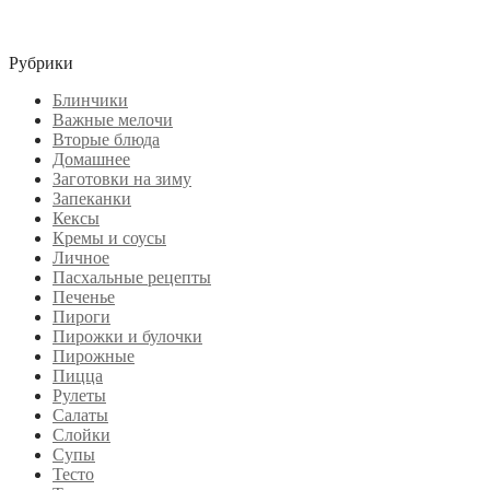
Рубрики
Блинчики
Важные мелочи
Вторые блюда
Домашнее
Заготовки на зиму
Запеканки
Кексы
Кремы и соусы
Личное
Пасхальные рецепты
Печенье
Пироги
Пирожки и булочки
Пирожные
Пицца
Рулеты
Салаты
Слойки
Супы
Тесто