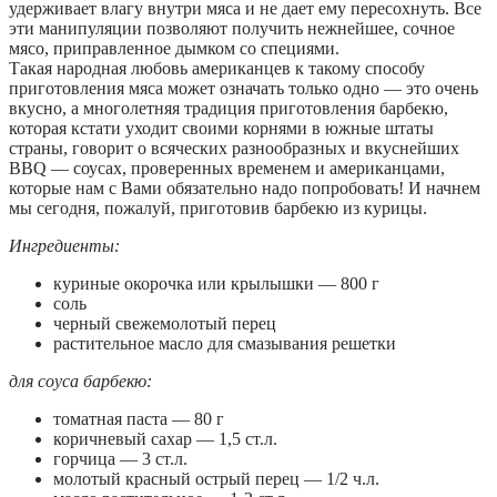
удерживает влагу внутри мяса и не дает ему пересохнуть. Все
эти манипуляции позволяют получить нежнейшее, сочное
мясо, приправленное дымком со специями.
Такая народная любовь американцев к такому способу
приготовления мяса может означать только одно — это очень
вкусно, а многолетняя традиция приготовления барбекю,
которая кстати уходит своими корнями в южные штаты
страны, говорит о всяческих разнообразных и вкуснейших
BBQ — соусах, проверенных временем и американцами,
которые нам с Вами обязательно надо попробовать! И начнем
мы сегодня, пожалуй, приготовив барбекю из курицы.
Ингредиенты:
куриные окорочка или крылышки — 800 г
соль
черный свежемолотый перец
растительное масло для смазывания решетки
для соуса барбекю:
томатная паста — 80 г
коричневый сахар — 1,5 ст.л.
горчица — 3 ст.л.
молотый красный острый перец — 1/2 ч.л.