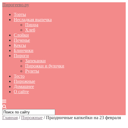
Пирогеево.ру
Торты
Несладкая выпечка
Пицца
Хлеб
Слойки
Печенье
Кексы
Блинчики
Пироги
Запеканки
Пирожки и булочки
Рулеты
Тесто
Пирожные
Домашнее
О сайте
Главная
/
Пирожные
/
Праздничные капкейки на 23 февраля