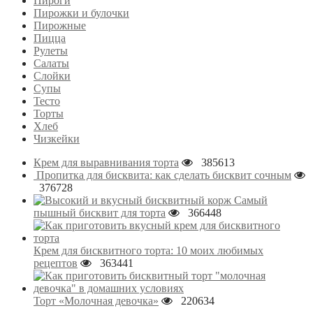
Пироги
Пирожки и булочки
Пирожные
Пицца
Рулеты
Салаты
Слойки
Супы
Тесто
Торты
Хлеб
Чизкейки
Крем для выравнивания торта
385613
Пропитка для бисквита: как сделать бисквит сочным
376728
Самый
пышный бисквит для торта
366448
Крем для бисквитного торта: 10 моих любимых
рецептов
363441
Торт «Молочная девочка»
220634