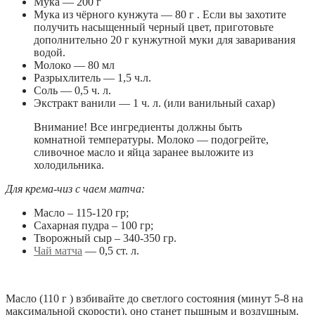
Мука — 200 г
Мука из чёрного кунжута — 80 г . Если вы захотите
получить насыщенный черный цвет, приготовьте
дополнительно 20 г кунжутной муки для заваривания
водой.
Молоко — 80 мл
Разрыхлитель — 1,5 ч.л.
Соль — 0,5 ч. л.
Экстракт ванили — 1 ч. л. (или ванильный сахар)
Внимание! Все ингредиенты должны быть
комнатной температуры. Молоко — подогрейте,
сливочное масло и яйца заранее выложите из
холодильника.
Для крема-чиз с чаем матча:
Масло – 115-120 гр;
Сахарная пудра – 100 гр;
Творожный сыр – 340-350 гр.
Чай матча
— 0,5 ст. л.
Масло (110 г ) взбивайте до светлого состояния (минут 5-8 на
максимальной скорости), оно станет пышным и воздушным.