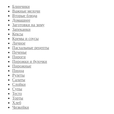
Блинчики
Важные мелочи
Вторые блюда
Домашнее
Заготовки на зиму
Запеканки
Кексы
Кремы и соусы
Личное
Пасхальные рецепты
Печенье
Пироги
Пирожки и булочки
Пирожные
Пицца
Рулеты
Салаты
Слойки
Супы
Тесто
Торты
Хлеб
Чизкейки