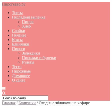
Пирогеево.ру
Торты
Несладкая выпечка
Пицца
Хлеб
Слойки
Печенье
Кексы
Блинчики
Пироги
Запеканки
Пирожки и булочки
Рулеты
Тесто
Пирожные
Домашнее
О сайте
Главная
/
Блинчики
/
Оладьи с яблоками на кефире