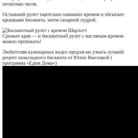
несколько часов.
Остывший рулет тщательно намажьте кремом и обсыпьте
крошками бисквита, затем сахарной пудрой.
Срежьте края — и бисквитный рулет с масляным кремом
можно пробовать!
Любителям кулинарных видео предлагаю узнать лучший
рецепт шоколадного бисквита от Юлии Высоцкой (
программа «Едим Дома»)