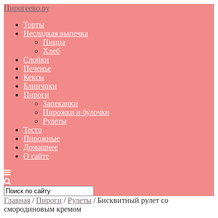
Пирогеево.ру
Торты
Несладкая выпечка
Пицца
Хлеб
Слойки
Печенье
Кексы
Блинчики
Пироги
Запеканки
Пирожки и булочки
Рулеты
Тесто
Пирожные
Домашнее
О сайте
Главная
/
Пироги
/
Рулеты
/
Бисквитный рулет со
смородиновым кремом