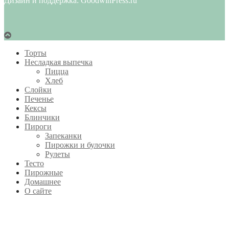
Дизайн и поддержка: GoodwinPress.ru
Торты
Несладкая выпечка
Пицца
Хлеб
Слойки
Печенье
Кексы
Блинчики
Пироги
Запеканки
Пирожки и булочки
Рулеты
Тесто
Пирожные
Домашнее
О сайте