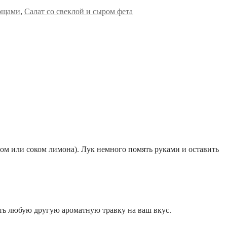
вощами
,
Салат со свеклой и сыром фета
сом или соком лимона). Лук немного помять руками и оставить
вать любую другую ароматную травку на ваш вкус.