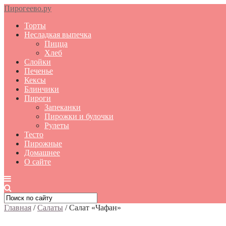
Пирогеево.ру
Торты
Несладкая выпечка
Пицца
Хлеб
Слойки
Печенье
Кексы
Блинчики
Пироги
Запеканки
Пирожки и булочки
Рулеты
Тесто
Пирожные
Домашнее
О сайте
Главная
/
Салаты
/
Салат «Чафан»