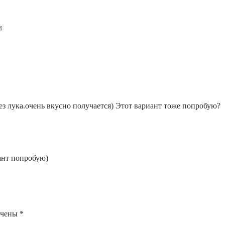
м
без лука.очень вкусно получается) Этот вариант тоже попробую?
ант попробую)
ечены
*