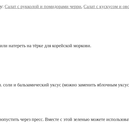
ку:
Салат с рукколой и помидорами черри
,
Салат с кускусом и о
или натереть на тёрке для корейской моркови.
.л. соли и бальзамический уксус (можно заменить яблочным уксу
пропустить через пресс. Вместе с этой зеленью можете использо