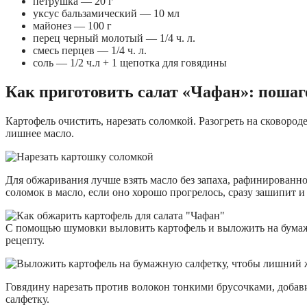
петрушка — 20 г
уксус бальзамический — 10 мл
майонез — 100 г
перец черный молотый — 1/4 ч. л.
смесь перцев — 1/4 ч. л.
соль — 1/2 ч.л + 1 щепотка для говядины
Как приготовить салат «Чафан»: пошаг
Картофель очистить, нарезать соломкой. Разогреть на сковоро
лишнее масло.
Для обжаривания лучше взять масло без запаха, рафинированное
соломок в масло, если оно хорошо прогрелось, сразу зашипит и
С помощью шумовки выловить картофель и выложить на бумажную
рецепту.
Говядину нарезать против волокон тонкими брусочками, добави
салфетку.