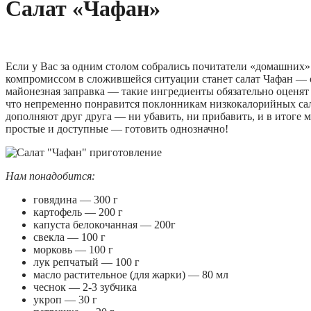
Салат «Чафан»
Если у Вас за одним столом собрались почитатели «домашних»
компромиссом в сложившейся ситуации станет салат Чафан — о
майонезная заправка — такие ингредиенты обязательно оценят 
что непременно понравится поклонникам низкокалорийных сала
дополняют друг друга — ни убавить, ни прибавить, и в итоге 
простые и доступные — готовить однозначно!
Нам понадобится:
говядина — 300 г
картофель — 200 г
капуста белокочанная — 200г
свекла — 100 г
морковь — 100 г
лук репчатый — 100 г
масло растительное (для жарки) — 80 мл
чеснок — 2-3 зубчика
укроп — 30 г