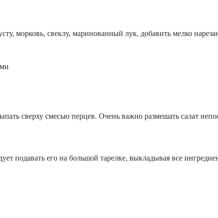
сту, морковь, свеклу, маринованный лук, добавить мелко нареза
пать сверху смесью перцев. Очень важно размешать салат непос
дует подавать его на большой тарелке, выкладывая все ингредие