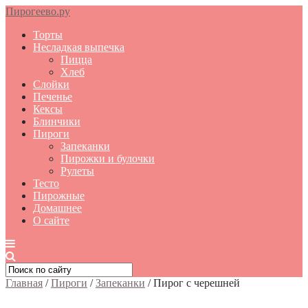
Пирогеево.ру
Торты
Несладкая выпечка
Пицца
Хлеб
Слойки
Печенье
Кексы
Блинчики
Пироги
Запеканки
Пирожки и булочки
Рулеты
Тесто
Пирожные
Домашнее
О сайте
Главная
/
Пироги
/
Запеканки
/
Пирог с черешней