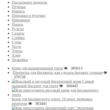
Пасхальные рецепты
Печенье
Пироги
Пирожки и булочки
Пирожные
Пицца
Рулеты
Салаты
Слойки
Супы
Тесто
Торты
Хлеб
Чизкейки
Крем для выравнивания торта
385613
Пропитка для бисквита: как сделать бисквит сочным
376728
Самый
пышный бисквит для торта
366445
Крем для бисквитного торта: 10 моих любимых
рецептов
363441