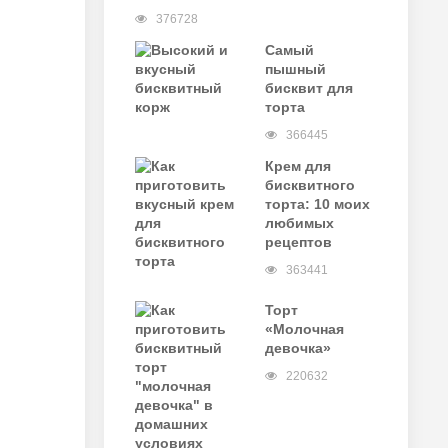
376728
Самый
пышный
бисквит для
торта
366445
Крем для
бисквитного
торта: 10 моих
любимых
рецептов
363441
Торт
«Молочная
девочка»
220632