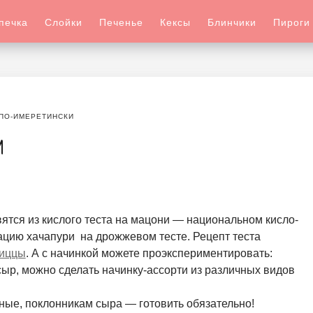
печка
Слойки
Печенье
Кексы
Блинчики
Пироги
ПО-ИМЕРЕТИНСКИ
И
ятся из кислого теста на мацони — национальном кисло-
ацию хачапури на дрожжевом тесте. Рецепт теста
иццы
. А с начинкой можете проэкспериментировать:
сыр, можно сделать начинку-ассорти из различных видов
ые, поклонникам сыра — готовить обязательно!