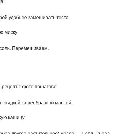
рой удобнее замешивать тесто.
 соль. Перемешиваем.
т жидкой кашеобразной массой.
бое другое растительное) масло — 1 ст.л. Снова