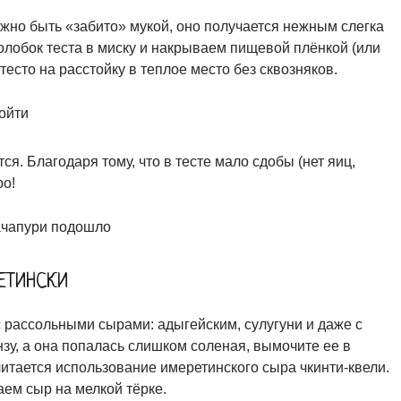
лжно быть «забито» мукой, оно получается нежным слегка
лобок теста в миску и накрываем пищевой плёнкой (или
сто на расстойку в теплое место без сквозняков.
я. Благодаря тому, что в тесте мало сдобы (нет яиц,
ро!
ЕТИНСКИ
с рассольными сырами: адыгейским, сулугуни и даже с
зу, а она попалась слишком соленая, вымочите ее в
итается использование имеретинского сыра чкинти-квели.
аем сыр на мелкой тёрке.