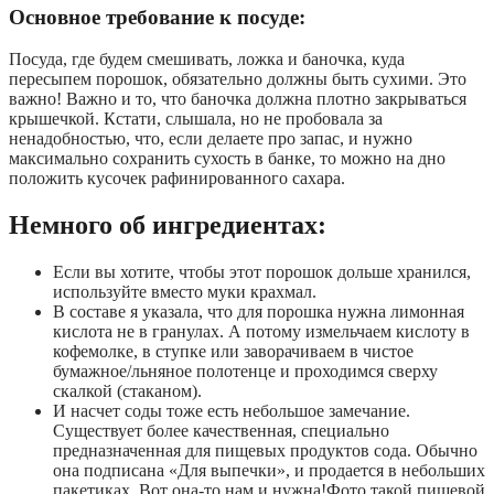
Основное требование к посуде:
Посуда, где будем смешивать, ложка и баночка, куда
пересыпем порошок, обязательно должны быть сухими. Это
важно! Важно и то, что баночка должна плотно закрываться
крышечкой. Кстати, слышала, но не пробовала за
ненадобностью, что, если делаете про запас, и нужно
максимально сохранить сухость в банке, то можно на дно
положить кусочек рафинированного сахара.
Немного об ингредиентах:
Если вы хотите, чтобы этот порошок дольше хранился,
используйте вместо муки крахмал.
В составе я указала, что для порошка нужна лимонная
кислота не в гранулах. А потому измельчаем кислоту в
кофемолке, в ступке или заворачиваем в чистое
бумажное/льняное полотенце и проходимся сверху
скалкой (стаканом).
И насчет соды тоже есть небольшое замечание.
Существует более качественная, специально
предназначенная для пищевых продуктов сода. Обычно
она подписана «Для выпечки», и продается в небольших
пакетиках. Вот она-то нам и нужна!Фото такой пищевой