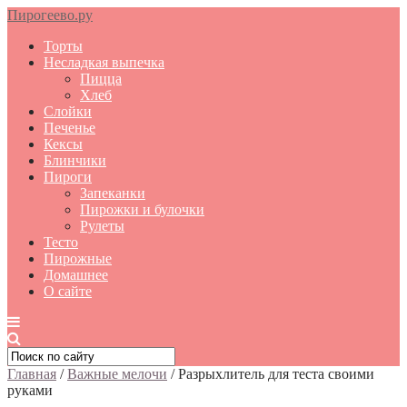
Пирогеево.ру
Торты
Несладкая выпечка
Пицца
Хлеб
Слойки
Печенье
Кексы
Блинчики
Пироги
Запеканки
Пирожки и булочки
Рулеты
Тесто
Пирожные
Домашнее
О сайте
Главная
/
Важные мелочи
/
Разрыхлитель для теста своими
руками