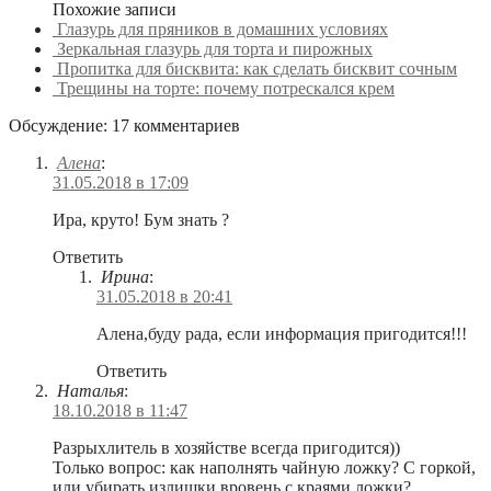
Похожие записи
Глазурь для пряников в домашних условиях
Зеркальная глазурь для торта и пирожных
Пропитка для бисквита: как сделать бисквит сочным
Трещины на торте: почему потрескался крем
Обсуждение: 17 комментариев
Алена
:
31.05.2018 в 17:09
Ира, круто! Бум знать ?
Ответить
Ирина
:
31.05.2018 в 20:41
Алена,буду рада, если информация пригодится!!!
Ответить
Наталья
:
18.10.2018 в 11:47
Разрыхлитель в хозяйстве всегда пригодится))
Только вопрос: как наполнять чайную ложку? С горкой,
или убирать излишки вровень с краями ложки?