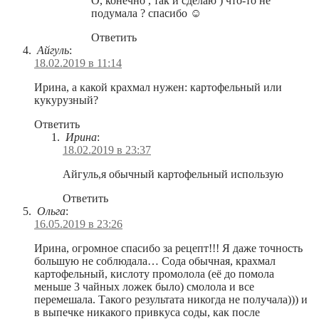
О, конечно , так и сделаю ) что-то не
подумала ? спасибо ☺️
Ответить
Айгуль
:
18.02.2019 в 11:14
Ирина, а какой крахмал нужен: картофельный или
кукурузный?
Ответить
Ирина
:
18.02.2019 в 23:37
Айгуль,я обычный картофельный использую
Ответить
Ольга
:
16.05.2019 в 23:26
Ирина, огромное спасибо за рецепт!!! Я даже точность
большую не соблюдала… Сода обычная, крахмал
картофельный, кислоту промолола (её до помола
меньше 3 чайных ложек было) смолола и все
перемешала. Такого результата никогда не получала))) и
в выпечке никакого привкуса соды, как после