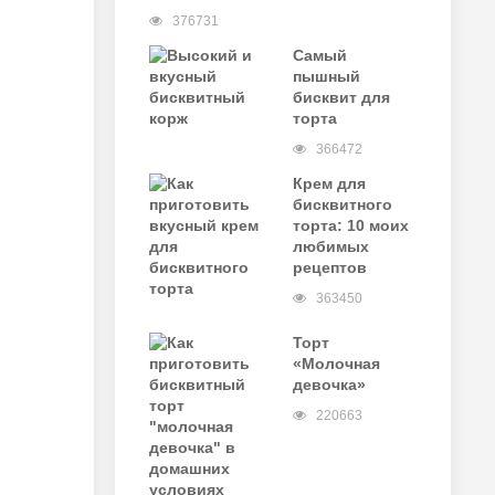
376731
Самый
пышный
бисквит для
торта
366472
Крем для
бисквитного
торта: 10 моих
любимых
рецептов
363450
Торт
«Молочная
девочка»
220663