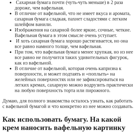
Сахарная бумага почти (чуть-чуть меньше) в 2 раза
дороже, чем вафельная.
В отличие от вафельной, что не имеет вкуса и аромата,
сахарная бумага сладкая, пахнет сладостями с легким
шлейфом ванили.
Изображения на сахарной более яркие, сочные, четкие.
Вафельная бумага в этом смысле очень уступает.
И хоть сахарная бумага хорошо растягивается, но она
все равно намного толще, чем вафельная.
При том, что вафельная бумага менее хрупкая, но из нее
все равно не получится таких удивительных фигурок,
как из вафельной.
В отличие от вафельной, которая очень капризна к
поверхности, и может подтаять и «поплыть» на
желейных поверхностях или не зафиксироваться на
легких кремах, сахарную можно водрузить практически
на любую поверхность торта или пирожного.
Думаю, для полного знакомства осталось узнать, как работать
с вафельной бумагой и что конкретно из нее можно создавать.
Как использовать бумагу. На какой
крем наносить вафельную картинку