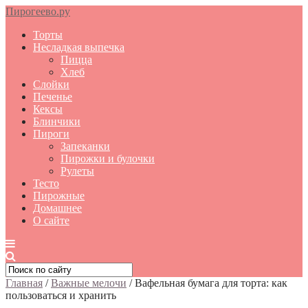
Пирогеево.ру
Торты
Несладкая выпечка
Пицца
Хлеб
Слойки
Печенье
Кексы
Блинчики
Пироги
Запеканки
Пирожки и булочки
Рулеты
Тесто
Пирожные
Домашнее
О сайте
Главная
/
Важные мелочи
/
Вафельная бумага для торта: как
пользоваться и хранить