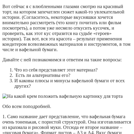
Вот сейчас я с влюбленными глазами смотрю на красивый
торт, на котором запечатлен сюжет какой-то увлекательной
истории. (Согласитесь, некоторые вкусняшки хочется
внимательно рассмотреть (что книгу почитать или фильм
посмотреть), а потом уже несмело откусить кусочек, и
проверить, как этот кус отразится на судьбе «героев»
истории). Так вот, вся эта красота – результат применения
кондитером всевозможных материалов и инструментов, в том
числе и вафельной бумаги.
Давайте с ней познакомимся и ответим на такие вопросы:
Что из себя представляет этот материал?
Есть ли альтернативы его?
И каковы плюсы и минусы вафельной бумаги от всех
других?
Обо всем поподробней.
1. Само название дает представление, что вафельная бумага
очень тоненькая, с пористой структурой. Она изготавливается
из крахмала и рисовой муки. Отсюда ее второе название –
«рисовая бумага». Формат листов – А3 и А4. Вкус бумаги